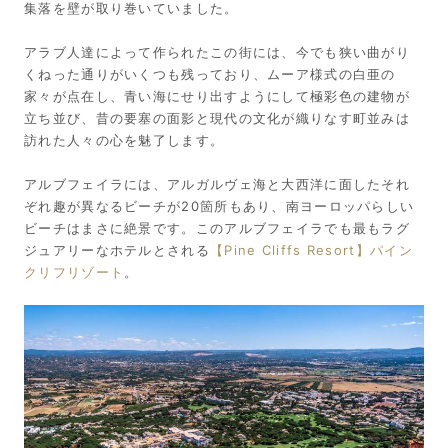
集落を壁が取り巻いていました。
アラブ人達によって作られたこの街には、今でも狭い曲がり
くねった通りがいくつも残っており、ムーア様式の白亜の
家々が点在し、青い海にせり出すようにして極彩色の建物が
立ち並び、昔の要塞の面影と現代の文化が織りなす町並みは
訪れた人々の心を魅了します。
アルブフェイラには、アルガルヴェ海と大西洋に面したそれ
ぞれ趣が異なるビーチが20箇所もあり、南ヨーロッパらしい
ビーチはまさに絶景です。このアルブフェイラでも最もラグ
ジュアリーなホテルとされる
【Pine Cliffs Resort】パイン
クリフリゾート
。