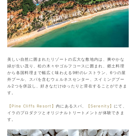
美しい自然に囲まれたリゾートの広大な敷地内は、爽やかな
緑が生い茂り、松の木々やゴルフコースに囲まれ、郷土料理
から各国料理まで幅広く味わえる9軒のレストラン、6つの屋
外プール、スパを含むウェルネスセンター、スイミングプー
ル2つを併設し、好きなだけゆったりと滞在することができま
す。
【Pine Cliffs Resort】
内にあるスパ、
【Serenity】
にて、
イラのプロダクツとオリジナルトリートメントが体験できま
す。