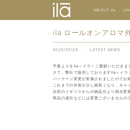
ABOUT ila
LI
ila ロールオンアロ
2025/07/29
/
LATEST NEWS
平素よりをila＜イラ＞ご愛顧いただき
さて、弊社で販売しておりますila＜イ
パッケージ変更が実施されましたのでお
これまでの外装が少し細長くなり、キャ
次回のイギリスからの納品分より順次変
商品の成分などには変更ございませんの