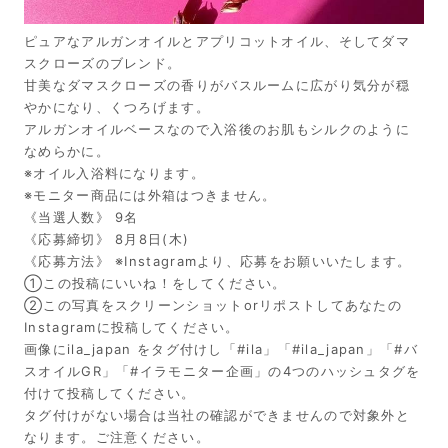
ピュアなアルガンオイルとアプリコットオイル、そしてダマ
スクローズのブレンド。
甘美なダマスクローズの香りがバスルームに広がり気分が穏
やかになり、くつろげます。
アルガンオイルベースなので入浴後のお肌もシルクのように
なめらかに。
※オイル入浴料になります。
※モニター商品には外箱はつきません。
《当選人数》 9名
《応募締切》 8月8日(木)
《応募方法》 ※Instagramより、応募をお願いいたします。
①この投稿にいいね！をしてください。
②この写真をスクリーンショットorリポストしてあなたの
Instagramに投稿してください。
画像にila_japan をタグ付けし「#ila」「#ila_japan」「#バ
スオイルGR」「#イラモニター企画」の4つのハッシュタグを
付けて投稿してください。
タグ付けがない場合は当社の確認ができませんので対象外と
なります。ご注意ください。