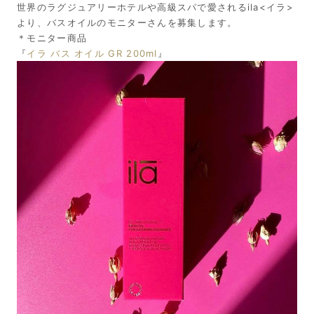
世界のラグジュアリーホテルや高級スパで愛されるila<イラ>
より、バスオイルのモニターさんを募集します。
＊モニター商品
『
イラ バス オイル GR 200ml
』