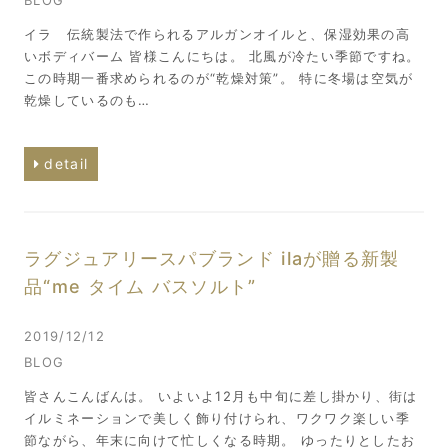
BLOG
イラ 伝統製法で作られるアルガンオイルと、保湿効果の高
いボディバーム 皆様こんにちは。 北風が冷たい季節ですね。
この時期一番求められるのが“乾燥対策”。 特に冬場は空気が
乾燥しているのも…
detail
ラグジュアリースパブランド ilaが贈る新製
品“me タイム バスソルト”
2019/12/12
BLOG
皆さんこんばんは。 いよいよ12月も中旬に差し掛かり、街は
イルミネーションで美しく飾り付けられ、ワクワク楽しい季
節ながら、年末に向けて忙しくなる時期。 ゆったりとしたお