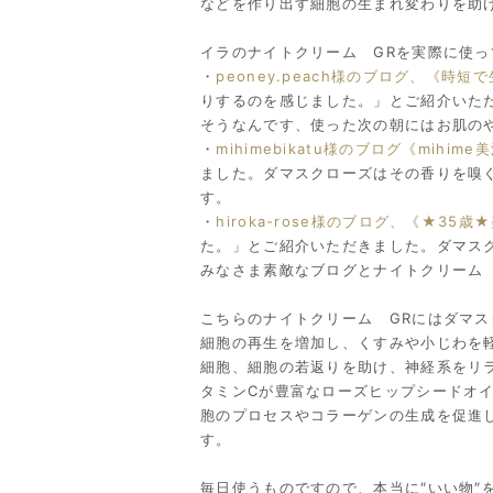
などを作り出す細胞の生まれ変わりを助
イラのナイトクリーム GRを実際に使
・
peoney.peach様のブログ、《時短
りするのを感じました。」とご紹介いた
そうなんです、使った次の朝にはお肌の
・
mihimebikatu様のブログ《mihime
ました。ダマスクローズはその香りを嗅
す。
・
hiroka-rose様のブログ、《★3
た。」とご紹介いただきました。ダマス
みなさま素敵なブログとナイトクリーム
こちらのナイトクリーム GRにはダマ
細胞の再生を増加し、くすみや小じわを
細胞、細胞の若返りを助け、神経系をリ
タミンCが豊富なローズヒップシードオ
胞のプロセスやコラーゲンの生成を促進
す。
毎日使うものですので、本当に″いい物″