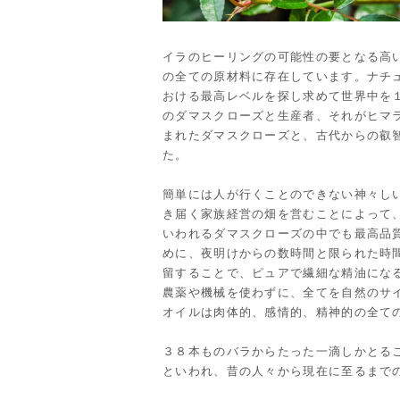
イラのヒーリングの可能性の要となる高
の全ての原材料に存在しています。ナチ
おける最高レベルを探し求めて世界中を
のダマスクローズと生産者、それがヒマ
まれたダマスクローズと、古代からの叡
た。
簡単には人が行くことのできない神々し
き届く家族経営の畑を営むことによって、
いわれるダマスクローズの中でも最高品
めに、夜明けからの数時間と限られた時
留することで、ピュアで繊細な精油にな
農薬や機械を使わずに、全てを自然のサ
オイルは肉体的、感情的、精神的の全て
３８本ものバラからたった一滴しかとる
といわれ、昔の人々から現在に至るまで