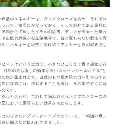
い自然のエネルギーは、ダマスクローズを含め、それぞれ
ュラルで、倫理にかなっており、そして純粋である原料に
１年間かけて旅したイラの創設者、デニスが出会った最高
ラヤ山脈の緑豊かな丘陵地帯で、昔と変わらない製法で育
智やエネルギーを現代に受け継ぐアンカーと彼の家族でし
いヒマラヤという土地で、小さなところまで目と感覚が行
″自然の最も癒しの効果が高いエッセンシャルオイル″と
質の物が生まれます。自然のもつ最大限の力を引き出すた
間内に採取され、移動することを避け、その場ですぐに蒸
るのです。
イクルと合わせ、苦心して摘み取られたダマスクローズの
の面において素晴らしい効果をもたらします。
ことのできないダマスクローズのオイルは、「精油の母」
の長い間大切に扱われてきました。