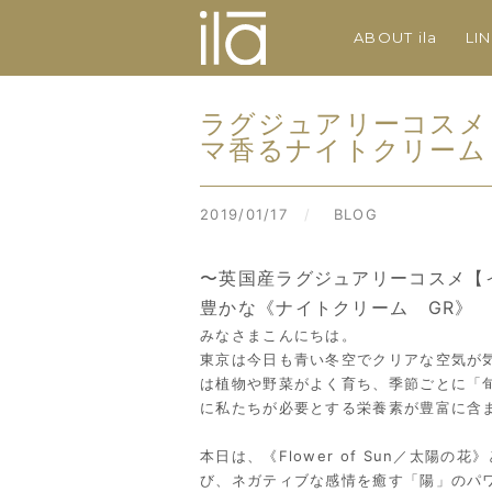
ABOUT ila
LI
ラグジュアリーコスメ
マ香るナイトクリーム
2019/01/17
/
BLOG
〜英国産ラグジュアリーコスメ【
豊かな《ナイトクリーム GR》
みなさまこんにちは。
東京は今日も青い冬空でクリアな空気が
は植物や野菜がよく育ち、季節ごとに「
に私たちが必要とする栄養素が豊富に含
本日は、《Flower of Sun／太陽
び、ネガティブな感情を癒す「陽」のパ