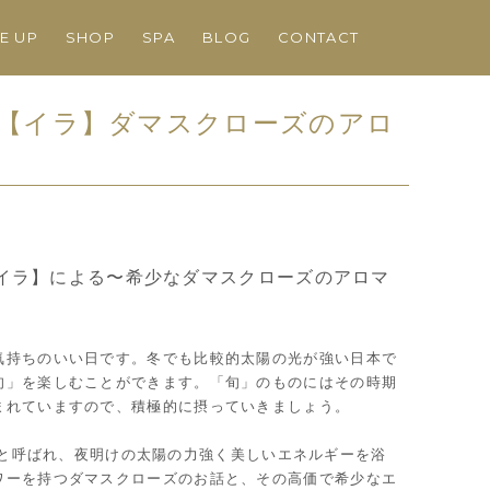
NE UP
SHOP
SPA
BLOG
CONTACT
【イラ】ダマスクローズのアロ
イラ】による〜希少なダマスクローズのアロマ
気持ちのいい日です。冬でも比較的太陽の光が強い日本で
旬」を楽しむことができます。「旬」のものにはその時期
まれていますので、積極的に摂っていきましょう。
の花》と呼ばれ、夜明けの太陽の力強く美しいエネルギーを浴
ワーを持つダマスクローズのお話と、その高価で希少なエ