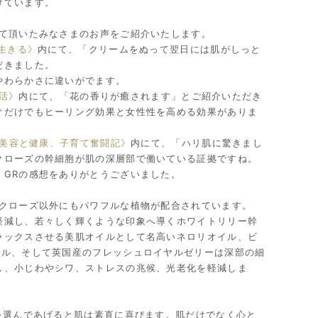
けています。
って頂いたみなさまのお声をご紹介いたします。
で生きる》
内にて、「クリームをぬって翌日には肌がしっと
だきました。
やわらかさに違いがでます。
美活》
内にて、「花の香りが癒されます」とご紹介いただき
ぐだけでもヒーリング効果と女性性を高める効果がありま
5歳★美容と健康、子育て奮闘記》
内にて、「ハリ肌に驚きまし
クローズの幹細胞が肌の深層部で働いている証拠ですね。
 GRの感想をありがとうございました。
スクローズ以外にもパワフルな植物が配合されています。
軽減し、若々しく輝くような印象へ導くホワイトリリー幹
ラックスさせる美肌オイルとして名高いネロリオイル、ビ
イル、そして英国産のフレッシュロイヤルゼリーは深部の細
し、小じわやシワ、ストレスの兆候、光老化を軽減しま
を選んであげると肌は素直に喜びます。肌だけでなく心と